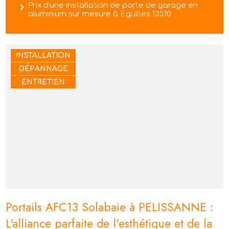
navigate_next
Prix d'une installation de porte de garage en
aluminium sur mesure à Eguilles 13510
INSTALLATION
DÉPANNAGE
ENTRETIEN
Portails AFC13 Solabaie à PELISSANNE :
L'alliance parfaite de l'esthétique et de la