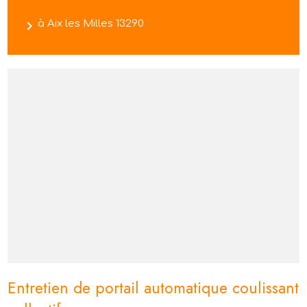
navigate_next
à Aix les Milles 13290
Entretien de portail automatique coulissant