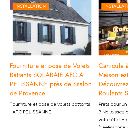
INSTALLATION
INSTALLAT
Fourniture et pose de Volets
Canicule à
Battants SOLABAIE AFC A
Maison est
PELISSANNE près de Ssalon
Découvrez 
de Provence
Roulants 
Fourniture et pose de volets battants
Prêts pour un
- AFC PELISSANNE
? Ne laissez 
votre été ! E
à Pélissanne