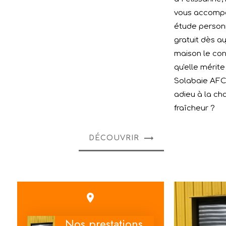
vous accomp
étude personn
gratuit dès au
maison le con
qu'elle mérite
Solabaie AFC 1
adieu à la cha
fraîcheur ?
DÉCOUVRIR
place
Nos prestations