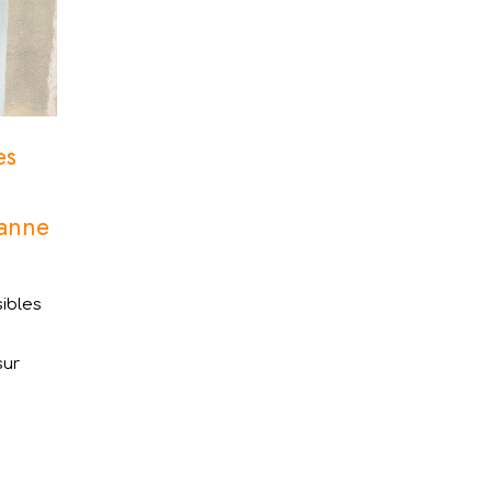
es
sanne
sibles
sur