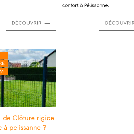
confort à Pélissanne.
DÉCOUVRIR
DÉCOUVRI
RE
UM
on de Clôture rigide
e à pelissanne ?