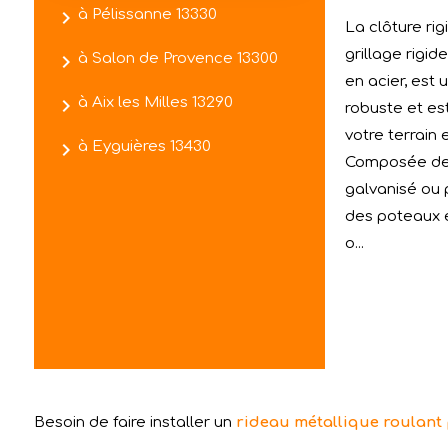
navigate_next
à Pélissanne 13330
La clôture ri
grillage rigi
navigate_next
à Salon de Provence 13300
en acier, est
navigate_next
à Aix les Milles 13290
robuste et es
votre terrain 
navigate_next
à Eyguières 13430
Composée de
galvanisé ou 
des poteaux e
o...
Besoin de faire installer un
rideau métallique roulant