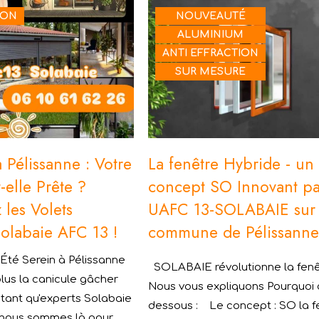
ION
NOUVEAUTÉ
ALUMINIUM
ANTI EFFRACTION
SUR MESURE
 Pélissanne : Votre
La fenêtre Hybride - un
-elle Prête ?
concept SO Innovant pa
les Volets
UAFC 13-SOLABAIE sur 
Solabaie AFC 13 !
commune de Pélissann
 Été Serein à Pélissanne
SOLABAIE révolutionne la fenêt
plus la canicule gâcher
Nous vous expliquons Pourquoi c
n tant qu'experts Solabaie
dessous : Le concept : SO la f
, nous sommes là pour