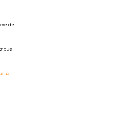
ème de
rique,
ur à