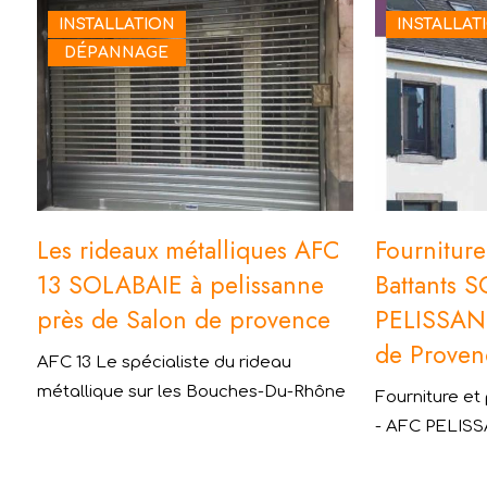
INSTALLATION
INSTALLAT
DÉPANNAGE
Les rideaux métalliques AFC
Fourniture
13 SOLABAIE à pelissanne
Battants 
près de Salon de provence
PELISSAN
de Proven
AFC 13 Le spécialiste du rideau
métallique sur les Bouches-Du-Rhône
Fourniture et
- AFC PELIS