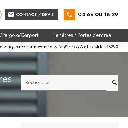
04 69 00 16 29
mail
CONTACT / DEVIS
e/Pergola/Carport
Fenêtres / Portes d'entrée
moustiquaires sur mesure aux fenêtres à Aix les Milles 13290
res
Rechercher