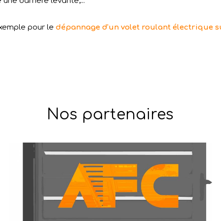
ne barrière levante,...
exemple pour le
dépannage d'un volet roulant électrique s
Nos partenaires