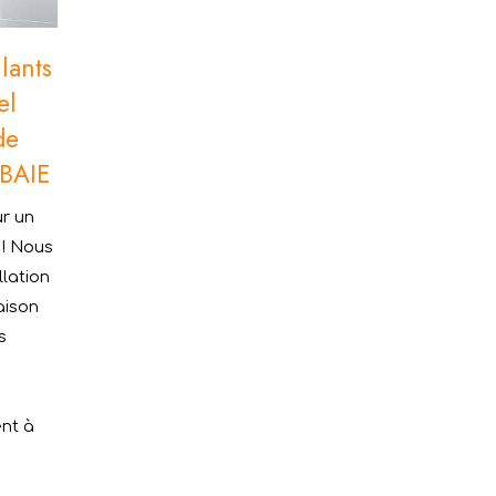
lants
el
de
ABAIE
ur un
 ! Nous
llation
aison
s
s
ent à