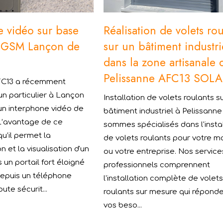
e vidéo sur base
Réalisation de volets rou
 GSM Lançon de
sur un bâtiment industri
dans la zone artisanale 
Pelissanne AFC13 SOL
FC13 a récemment
un particulier à Lançon
Installation de volets roulants s
un interphone vidéo de
bâtiment industriel à Pelissanne
’avantage de ce
sommes spécialisés dans l'insta
qu’il permet la
de volets roulants pour votre m
 et la visualisation d'un
ou votre entreprise. Nos service
s un portail fort éloigné
professionnels comprennent
depuis un téléphone
l'installation complète de volet
ute sécurit...
roulants sur mesure qui répond
vos beso...