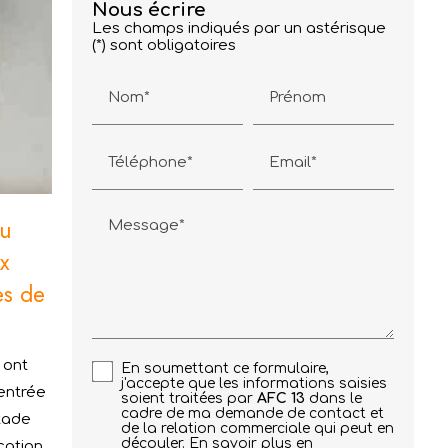
Nous écrire
Les champs indiqués par un astérisque
(*) sont obligatoires
Nom*
Prénom
Téléphone*
Email*
au
Message*
x
ès de
 ont
En soumettant ce formulaire,
j'accepte que les informations saisies
'entrée
soient traitées par
AFC 13
dans le
cadre de ma demande de contact et
stade
de la relation commerciale qui peut en
découler.
En savoir plus en
cation