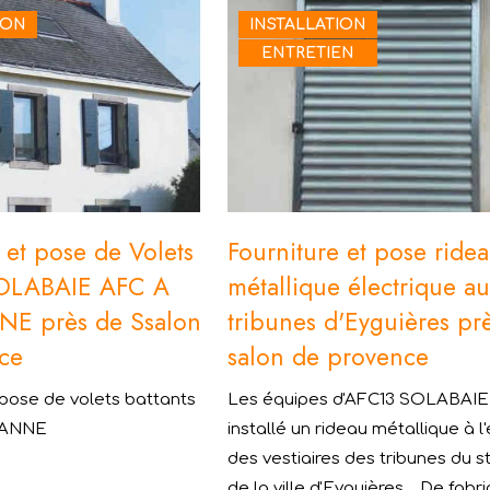
ION
INSTALLATION
ENTRETIEN
 et pose de Volets
Fourniture et pose ride
SOLABAIE AFC A
métallique électrique au
NE près de Ssalon
tribunes d'Eyguières pr
ce
salon de provence
 pose de volets battants
Les équipes d'AFC13 SOLABAIE
SANNE
installé un rideau métallique à l
des vestiaires des tribunes du 
de la ville d'Eyguières. De fabri