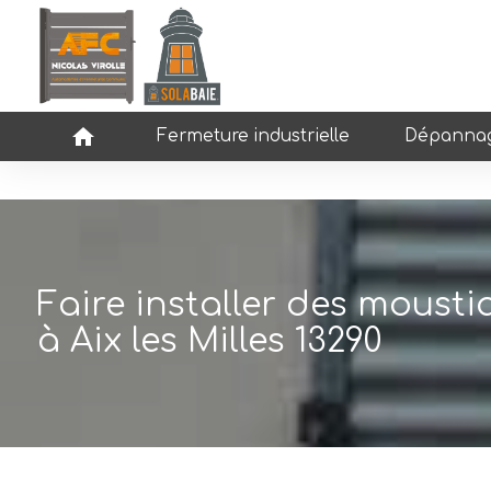
Panneau de gestion des cookies
home
Fermeture industrielle
Dépannag
Faire installer des mousti
à Aix les Milles 13290