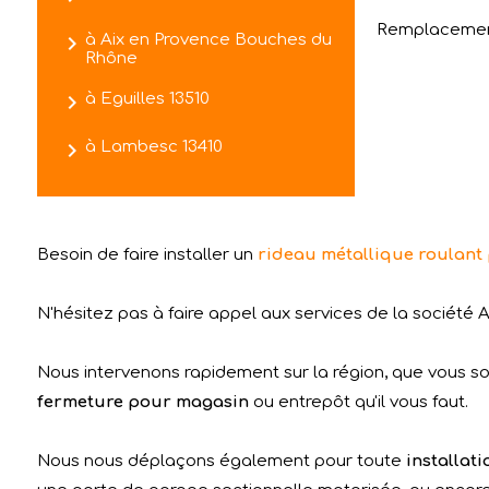
Remplacement
navigate_next
à Aix en Provence Bouches du
Rhône
navigate_next
à Eguilles 13510
navigate_next
à Lambesc 13410
Besoin de faire installer un
rideau métallique roulant 
N'hésitez pas à faire appel aux services de la société A
Nous intervenons rapidement sur la région, que vous soy
fermeture pour magasin
ou entrepôt qu'il vous faut.
Nous nous déplaçons également pour toute
installat