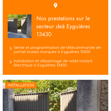
place
Nos prestations sur le
secteur deà Eyguières
13430
navigate_next
Vente et programmation de télécommande de
portail toutes marques à Eyguières 13430
navigate_next
Installation et dépannage de volet roulant
électrique à Eyguières 13430
INSTALLATION