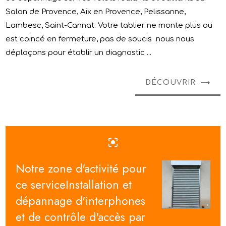
Salon de Provence, Aix en Provence, Pelissanne,
Lambesc, Saint-Cannat. Votre tablier ne monte plus ou
est coincé en fermeture, pas de soucis nous nous
déplaçons pour établir un diagnostic ...
DÉCOUVRIR
center_focus_strong
Notre zone d'activité pour
ce serviceInstallation et
dépannage d'interphones
et de contrôle d'accès par