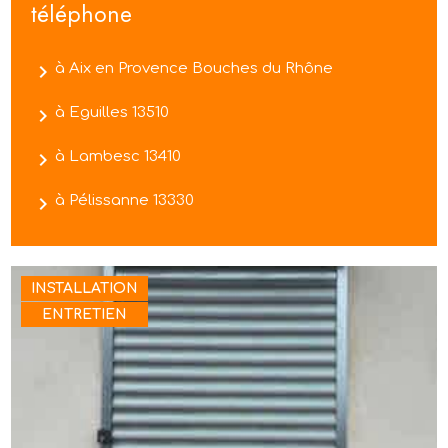
téléphone
navigate_next
à Aix en Provence Bouches du Rhône
navigate_next
à Eguilles 13510
navigate_next
à Lambesc 13410
navigate_next
à Pélissanne 13330
INSTALLATION
ENTRETIEN