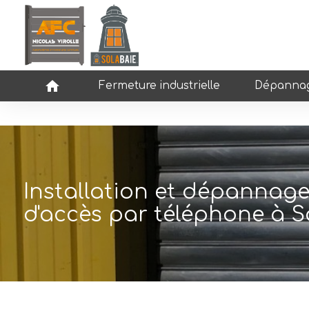
Panneau de gestion des cookies
home
Fermeture industrielle
Dépannag
Installation et dépannage
d'accès par téléphone à S