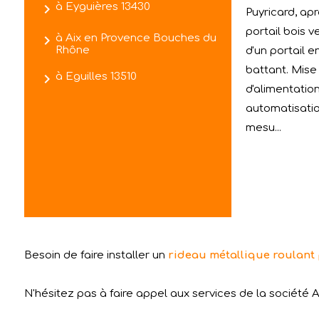
navigate_next
à Eyguières 13430
Puyricard, a
portail bois 
navigate_next
à Aix en Provence Bouches du
Rhône
d'un portail 
battant. Mise
navigate_next
à Eguilles 13510
d'alimentation
automatisation
mesu...
Besoin de faire installer un
rideau métallique roulant
N'hésitez pas à faire appel aux services de la société A