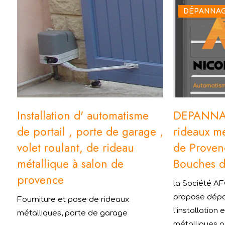
DÉPANNA
Installation d' automatisme
DEPANNAG
de portail , porte de garage ,
rideaux mé
volet roulant, de rideau
de Proven
métallique à salon de
Bouches 
provence
la Société A
propose dépa
Fourniture et pose de rideaux
l'installation 
métalliques, porte de garage
métalliques 