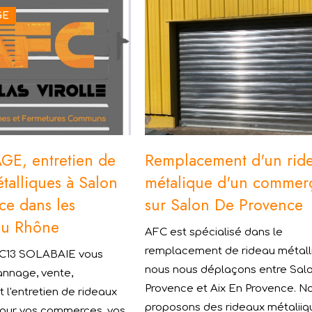
GE
E, entretien de
Remplacement d'un rid
talliques à Salon
métalique d'un commer
ce dans les
sur Salon De Provence
du Rhône
AFC est spécialisé dans le
remplacement de rideau métall
FC13 SOLABAIE vous
nous nous déplaçons entre Sal
nnage, vente,
Provence et Aix En Provence. N
et l'entretien de rideaux
proposons des rideaux métaliiq
pour vos commerces, vos