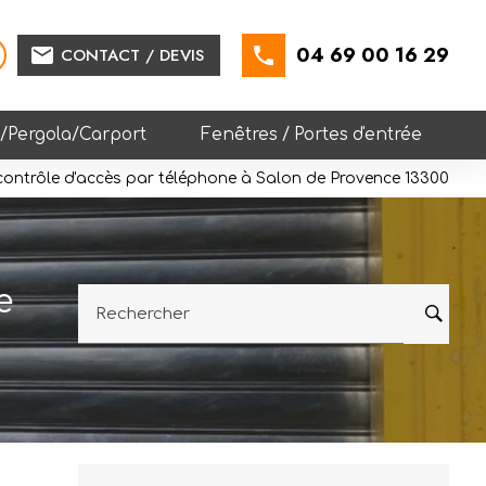
04 69 00 16 29
mail
CONTACT / DEVIS
e/Pergola/Carport
Fenêtres / Portes d'entrée
 contrôle d'accès par téléphone à Salon de Provence 13300
e
Rechercher