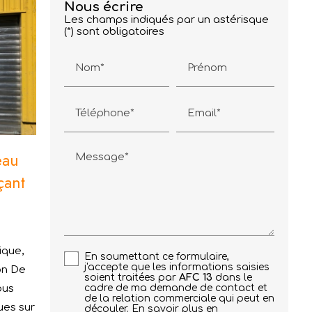
Nous écrire
Les champs indiqués par un astérisque
(*) sont obligatoires
Nom*
Prénom
Téléphone*
Email*
eau
Message*
çant
ique,
En soumettant ce formulaire,
j'accepte que les informations saisies
on De
soient traitées par
AFC 13
dans le
ous
cadre de ma demande de contact et
de la relation commerciale qui peut en
ues sur
découler.
En savoir plus en