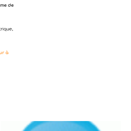
ème de
rique,
ur à