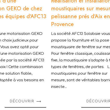
on d'une
Réalisation et installatio
ion GEKO de chez
moustiquaires sur mesu
es équipes d'AFC13
pelissanne prés d'Aix e
E
Provence
d'une motorisation GEKO
La société AFC13 Solabaie vou
n choix judicieux pour
propose la fourniture et la pose
 Vous avez opté pour
moustiquaire de fenêtre sur me
n d'une motorisation GEKO
Pour fenêtre classique, coulissa
sée par la société AFC13
fixe, la moustiquaire s'adapte à
hoix ! Cette combinaison
types de fenêtres, de portes. 
e solution fiable,
moustiquaires pour fenêtre sur
daptée à vos besoins en
mesure, sont de véritables barri
insecte...
DÉCOUVRIR
DÉCOUVRI