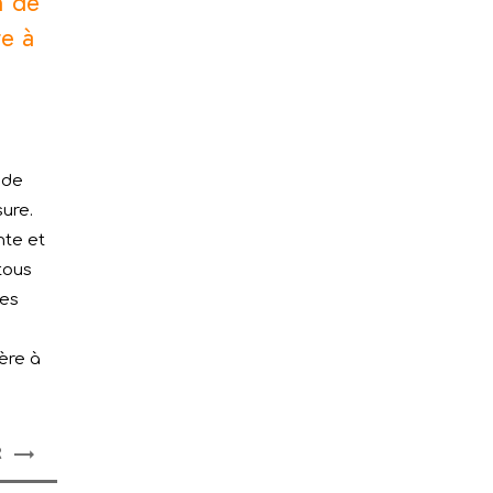
n de
re à
n
s
 de
sure.
nte et
 tous
Les
ère à
R