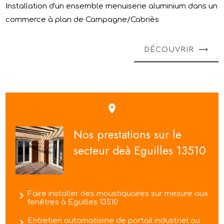
Installation d'un ensemble menuiserie aluminium dans un
commerce à plan de Campagne/Cabriès
DÉCOUVRIR
place
Nos prestations sur le
secteur deà Eguilles 13510
navigate_next
Faire installer des moustiquaires sur mesure aux
fenêtres à Eguilles 13510
navigate_next
Entretien automatisme de portail industriel ou