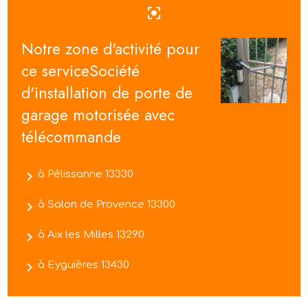
center_focus_strong
Notre zone d'activité pour
ce serviceSociété
d'installation de porte de
garage motorisée avec
télécommande
navigate_next
à Pélissanne 13330
navigate_next
à Salon de Provence 13300
navigate_next
à Aix les Milles 13290
navigate_next
à Eyguières 13430