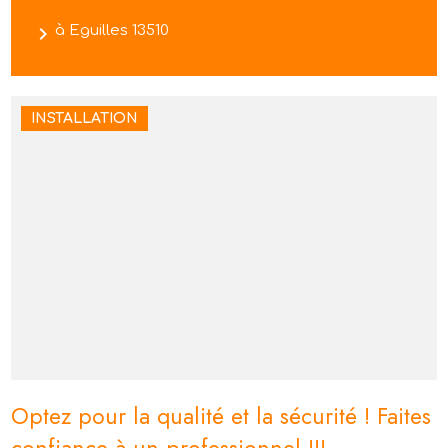
navigate_next
à Eguilles 13510
INSTALLATION
Optez pour la qualité et la sécurité ! Faites
confiance à un professionnel !!!