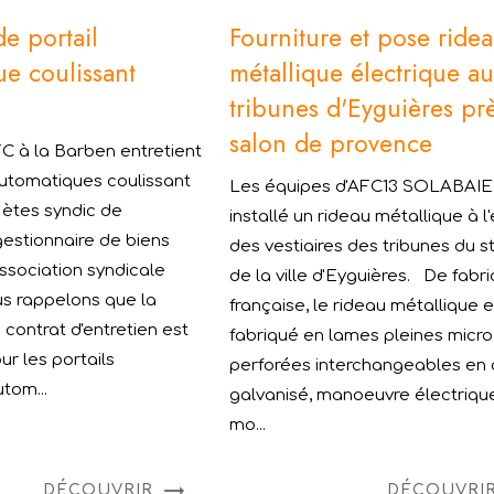
de portail
Fourniture et pose ride
e coulissant
métallique électrique au
tribunes d'Eyguières pr
salon de provence
C à la Barben entretient
automatiques coulissant
Les équipes d'AFC13 SOLABAIE
s ètes syndic de
installé un rideau métallique à l
gestionnaire de biens
des vestiaires des tribunes du 
association syndicale
de la ville d'Eyguières. De fabri
ous rappelons que la
française, le rideau métallique e
 contrat d'entretien est
fabriqué en lames pleines micro
ur les portails
perforées interchangeables en 
tom...
galvanisé, manoeuvre électriqu
mo...
DÉCOUVRIR
DÉCOUVRI