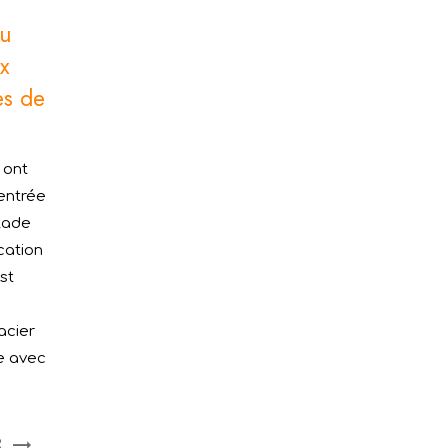
au
x
ès de
 ont
'entrée
stade
cation
st
acier
e avec
R