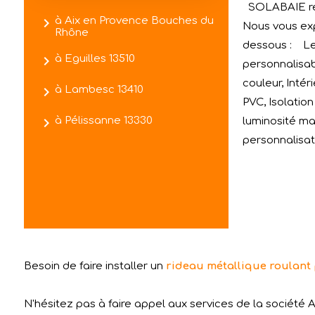
SOLABAIE rév
navigate_next
à Aix en Provence Bouches du
Nous vous exp
Rhône
dessous : Le 
navigate_next
à Eguilles 13510
personnalisab
couleur, Intér
navigate_next
à Lambesc 13410
PVC, Isolatio
navigate_next
à Pélissanne 13330
luminosité ma
personnalisat
Besoin de faire installer un
rideau métallique roulant
N'hésitez pas à faire appel aux services de la société A