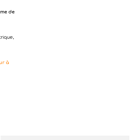
ème de
rique,
ur à