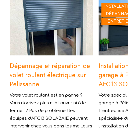
INSTALLAT
DÉPANNA
ENTRETI
Dépannage et réparation de
Installati
volet roulant électrique sur
garage à 
Pelissanne
AFC13 SO
Votre volet roulant est en panne ?
Votre spécial
Vous n'arrivez plus ni à l'ouvrir ni à le
garage à Péli
fermer ? Pas de problème ! les
L’entreprise
équipes d'AFC13 SOLABAIE peuvent
spécialisée d
intervenir chez vous dans les meilleurs
l’installation