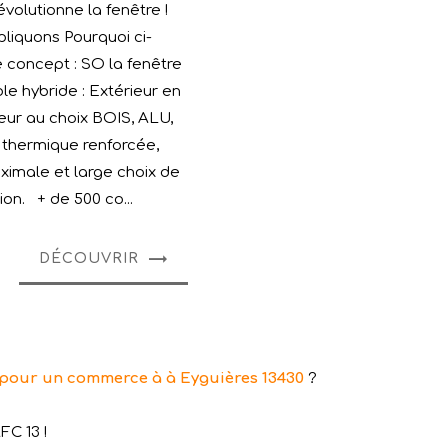
olutionne la fenêtre !
liquons Pourquoi ci-
concept : SO la fenêtre
le hybride : Extérieur en
ieur au choix BOIS, ALU,
n thermique renforcée,
ximale et large choix de
ion. + de 500 co...
DÉCOUVRIR
 pour un commerce à à Eyguières 13430
?
FC 13 !