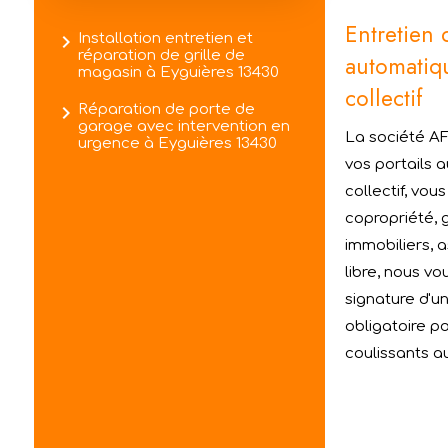
Entretien 
navigate_next
Installation entretien et
réparation de grille de
automatiqu
magasin à Eyguières 13430
collectif
navigate_next
Réparation de porte de
garage avec intervention en
La société AF
urgence à Eyguières 13430
vos portails 
collectif, vou
copropriété, 
immobiliers, 
libre, nous v
signature d'un
obligatoire po
coulissants au