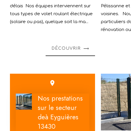
délais Nos équipes interviennent sur
Pélissanne e
tous types de volet roulant électrique
voisines. No
(solaire ou pas), quelque soit la ma...
particuliers d
rénovation ou 
DÉCOUVRIR
place
Nos prestations
sur le secteur
deà Eyguières
13430