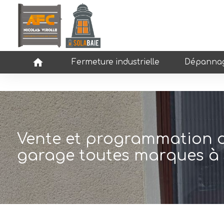
Panneau de gestion des cookies
home
Fermeture industrielle
Dépannag
Vente et programmation 
garage toutes marques à 