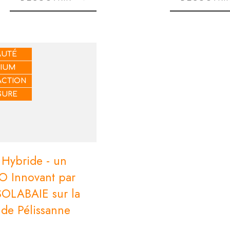
AUTÉ
IUM
ACTION
SURE
 Hybride - un
O Innovant par
OLABAIE sur la
e Pélissanne