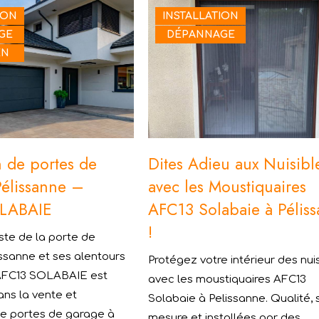
ION
INSTALLATION
GE
DÉPANNAGE
EN
on de portes de
Dites Adieu aux Nuisibl
Pélissanne –
avec les Moustiquaires
LABAIE
AFC13 Solabaie à Pélis
!
iste de la porte de
ssanne et ses alentours
Protégez votre intérieur des nui
 AFC13 SOLABAIE est
avec les moustiquaires AFC13
ans la vente et
Solabaie à Pelissanne. Qualité, 
 de portes de garage à
mesure et installées par des