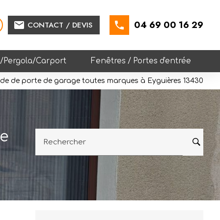
04 69 00 16 29
mail
CONTACT / DEVIS
e/Pergola/Carport
Fenêtres / Portes d'entrée
e de porte de garage toutes marques à Eyguières 13430
e
Rechercher